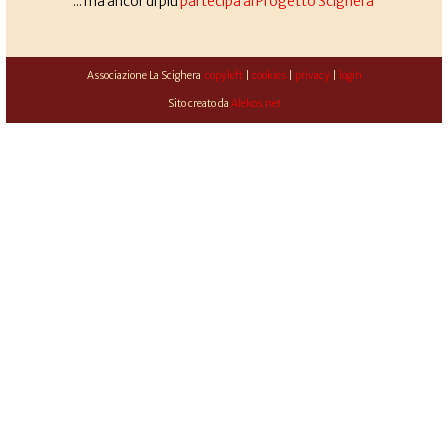
... ma ancor di più
partecipa al Progetto Scighera
Associazione La Scighera
copyleft
|
cookies
|
privacy
|
login
Sito creato da
Alekos.net