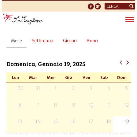
Form
di
Tog
ricerca
nav
Schede
Mese
(scheda
Settimana
Giorno
Anno
primarie
attiva)
Domenica, Gennaio 19, 2025
Lun
Mar
Mer
Gio
Ven
Sab
Dom
30
31
1
2
3
4
5
6
7
8
9
10
11
12
13
14
15
16
17
18
19