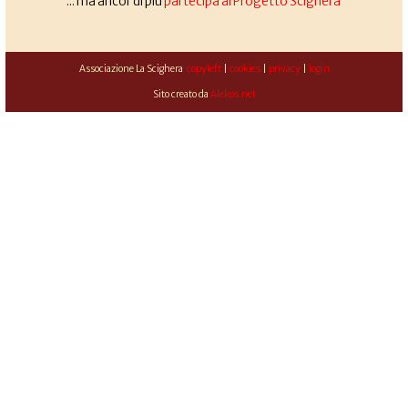
... ma ancor di più
partecipa al Progetto Scighera
Associazione La Scighera
copyleft
|
cookies
|
privacy
|
login
Sito creato da
Alekos.net