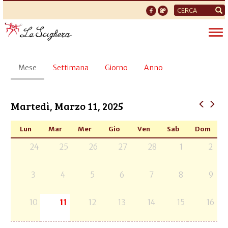
Form
di
Tog
ricerca
nav
Schede
Mese
(scheda
Settimana
Giorno
Anno
primarie
attiva)
Martedì, Marzo 11, 2025
Lun
Mar
Mer
Gio
Ven
Sab
Dom
24
25
26
27
28
1
2
3
4
5
6
7
8
9
10
11
12
13
14
15
16