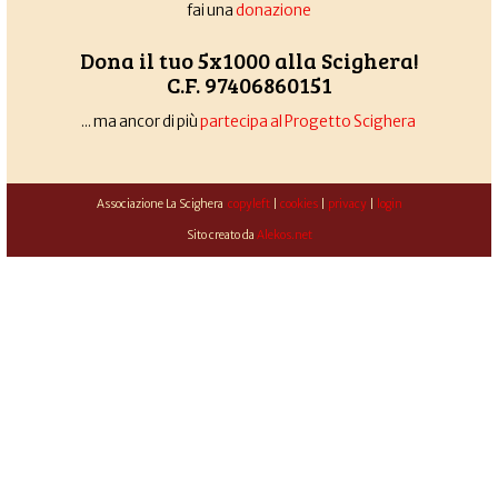
fai una
donazione
Dona il tuo 5x1000 alla Scighera!
C.F. 97406860151
... ma ancor di più
partecipa al Progetto Scighera
Associazione La Scighera
copyleft
|
cookies
|
privacy
|
login
Sito creato da
Alekos.net