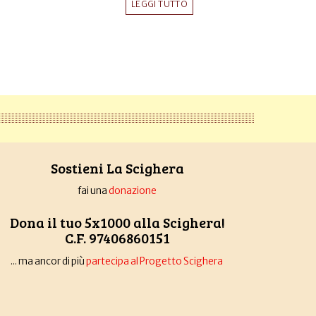
LEGGI TUTTO
Sostieni La Scighera
fai una
donazione
Dona il tuo 5x1000 alla Scighera!
C.F. 97406860151
... ma ancor di più
partecipa al Progetto Scighera