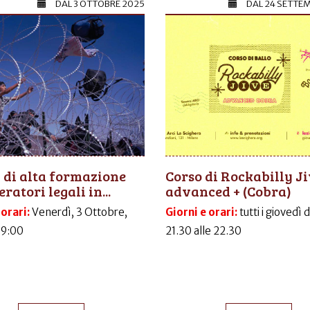
DAL
3 OTTOBRE 2025
DAL
24 SETTE
 di alta formazione
Corso di Rockabilly J
ratori legali in...
advanced + (Cobra)
 orari:
Venerdì, 3 Ottobre,
Giorni e orari:
tutti i giovedì 
09:00
21.30 alle 22.30