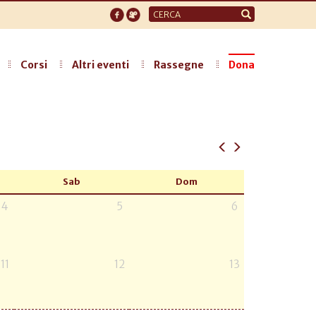
Form
di
ricerca
Corsi
Altri eventi
Rassegne
Dona
Sab
Dom
4
5
6
11
12
13