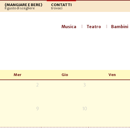
(MANGIARE E BERE)
CONTATTI
Il gusto di scegliere
trovaci
Musica
Teatro
Bambini
Mer
Gio
Ven
2
3
9
10