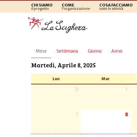
CHI SIAMO
COME
COSA FACCIAMO
il progetto
l'organizzazione
tutte le attività
Schede
Mese
(scheda
Settimana
Giorno
Anno
primarie
attiva)
Martedì, Aprile 8, 2025
Lun
Mar
31
1
7
8