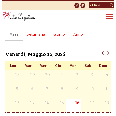
Form
di
Tog
ricerca
nav
Schede
Mese
(scheda
Settimana
Giorno
Anno
primarie
attiva)
Venerdì, Maggio 16, 2025
Lun
Mar
Mer
Gio
Ven
Sab
Dom
28
29
30
1
2
3
4
5
6
7
8
9
10
11
12
13
14
15
16
17
18