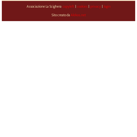
Associazione La Scighera
copyleft
|
cookies
|
privacy
|
login
Sito creato da
Alekos.net