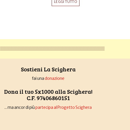
LEGGI TUTTO
Sostieni La Scighera
fai una
donazione
Dona il tuo 5x1000 alla Scighera!
C.F. 97406860151
... ma ancor di più
partecipa al Progetto Scighera