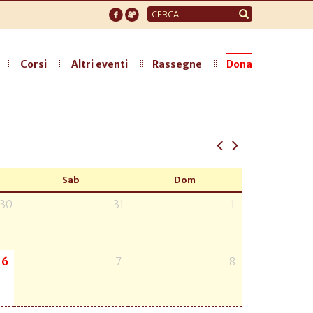
Form
di
ricerca
Corsi
Altri eventi
Rassegne
Dona
Sab
Dom
30
31
1
6
7
8