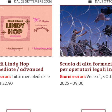
DAL
23 SETTEMBRE 2026
DAL
3 OTT
di Lindy Hop
Scuola di alta formaz
mediate / advanced
per operatori legali in.
 orari:
Tutti i mercoledì dalle
Giorni e orari:
Venerdì, 3 Ott
le 22.40
2025 - 09:00