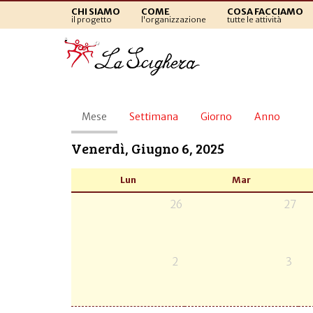
CHI SIAMO
COME
COSA FACCIAMO
il progetto
l'organizzazione
tutte le attività
Schede
Mese
(scheda
Settimana
Giorno
Anno
primarie
attiva)
Venerdì, Giugno 6, 2025
Lun
Mar
26
27
2
3