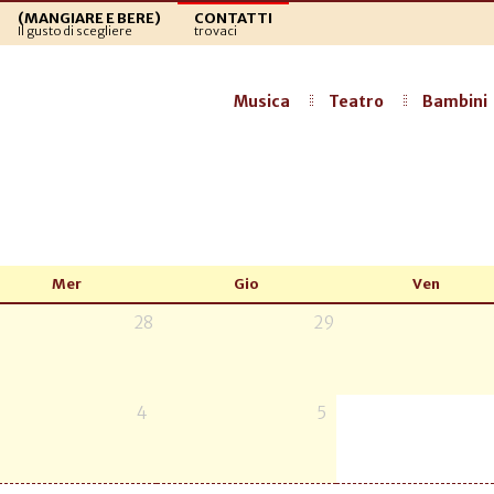
(MANGIARE E BERE)
CONTATTI
Il gusto di scegliere
trovaci
Musica
Teatro
Bambini
Mer
Gio
Ven
28
29
4
5