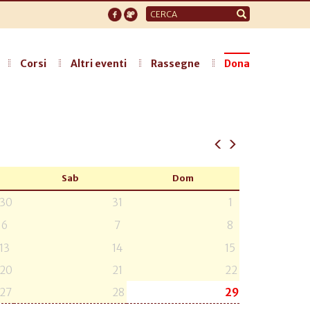
Form
di
ricerca
Corsi
Altri eventi
Rassegne
Dona
Sab
Dom
30
31
1
6
7
8
13
14
15
20
21
22
27
28
29