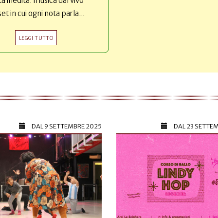
ta inedita: musica dal vivo
set in cui ogni nota parla...
LEGGI TUTTO
DAL
9 SETTEMBRE 2025
DAL
23 SETTE