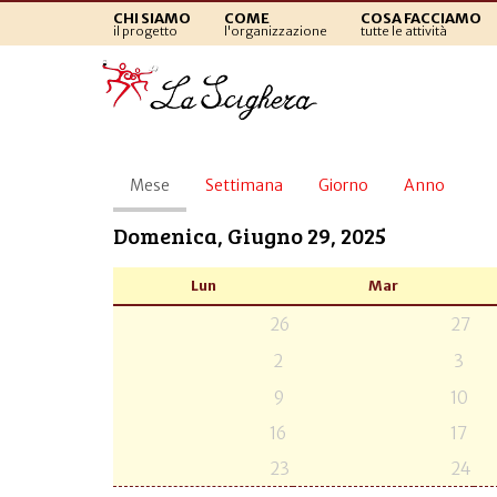
CHI SIAMO
COME
COSA FACCIAMO
il progetto
l'organizzazione
tutte le attività
Schede
Mese
(scheda
Settimana
Giorno
Anno
primarie
attiva)
Domenica, Giugno 29, 2025
Lun
Mar
26
27
2
3
9
10
16
17
23
24