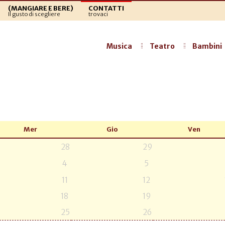
(MANGIARE E BERE)
CONTATTI
Il gusto di scegliere
trovaci
Musica
Teatro
Bambini
Mer
Gio
Ven
28
29
4
5
11
12
18
19
25
26