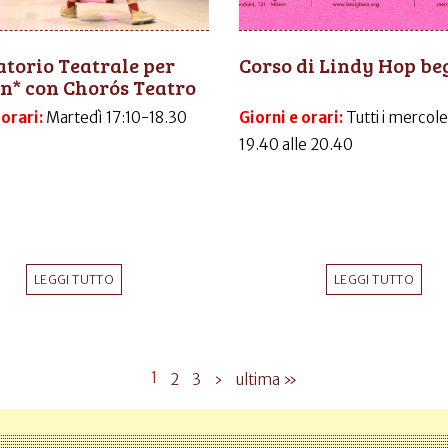
torio Teatrale per
Corso di Lindy Hop be
n* con Chorós Teatro
 orari:
Martedì 17:10-18.30
Giorni e orari:
Tutti i mercole
19.40 alle 20.40
LEGGI TUTTO
LEGGI TUTTO
1
2
3
›
ultima »