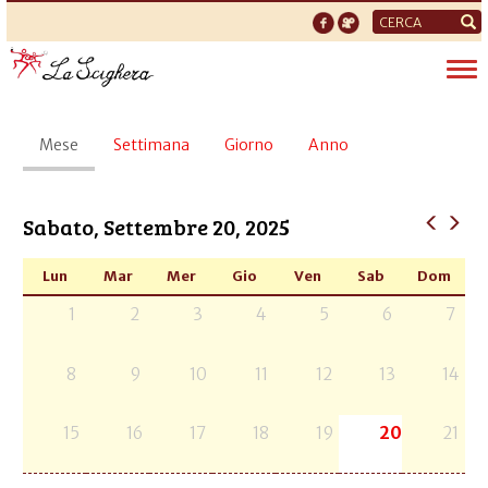
Form
di
Tog
ricerca
nav
Schede
Mese
(scheda
Settimana
Giorno
Anno
primarie
attiva)
Sabato, Settembre 20, 2025
Lun
Mar
Mer
Gio
Ven
Sab
Dom
1
2
3
4
5
6
7
8
9
10
11
12
13
14
15
16
17
18
19
20
21