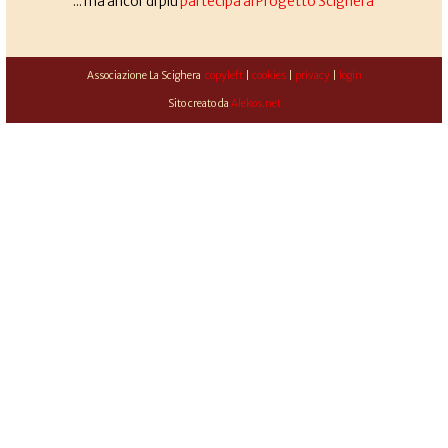
... ma ancor di più
partecipa al Progetto Scighera
Associazione La Scighera
copyleft
|
cookies
|
privacy
|
login
Sito creato da
Alekos.net