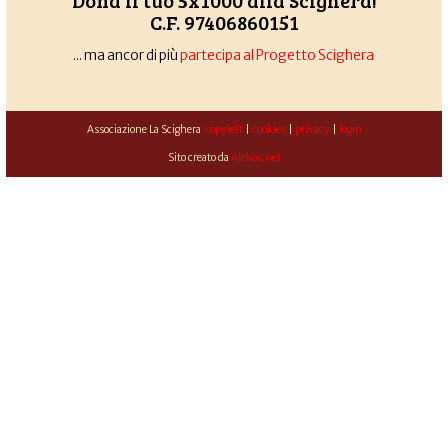
Dona il tuo 5x1000 alla Scighera!
C.F. 97406860151
... ma ancor di più
partecipa al Progetto Scighera
Associazione La Scighera
copyleft
|
cookies
|
privacy
|
login
Sito creato da
Alekos.net