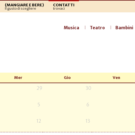
(MANGIARE E BERE)
CONTATTI
Il gusto di scegliere
trovaci
Musica
Teatro
Bambini
Mer
Gio
Ven
29
30
5
6
12
13