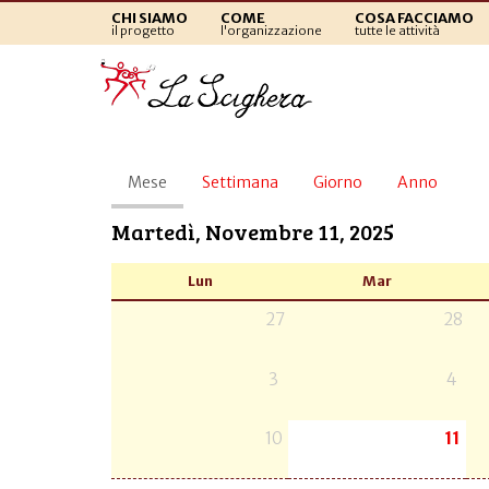
CHI SIAMO
COME
COSA FACCIAMO
il progetto
l'organizzazione
tutte le attività
Schede
Mese
(scheda
Settimana
Giorno
Anno
primarie
attiva)
Martedì, Novembre 11, 2025
Lun
Mar
27
28
3
4
10
11