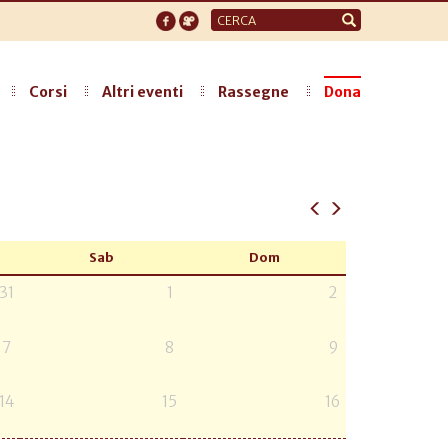
Form
di
ricerca
Corsi
Altri eventi
Rassegne
Dona
Sab
Dom
31
1
2
7
8
9
14
15
16