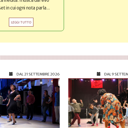
ta inedita: musica dal vivo
set in cui ogni nota parla...
LEGGI TUTTO
DAL
21 SETTEMBRE 2026
DAL
9 SETTE