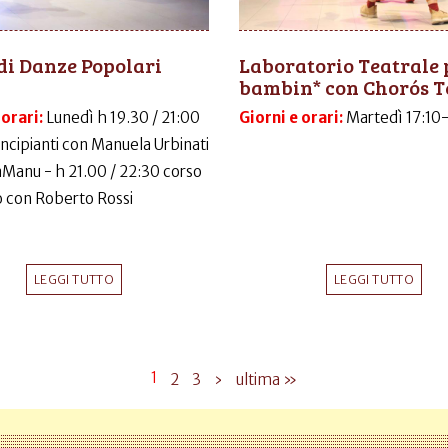
di Danze Popolari
Laboratorio Teatrale 
bambin* con Chorós T
 orari:
Lunedì h 19.30 / 21:00
Giorni e orari:
Martedì 17:10
incipianti con Manuela Urbinati
LaManu - h 21.00 / 22:30 corso
 con Roberto Rossi
LEGGI TUTTO
LEGGI TUTTO
1
2
3
›
ultima »