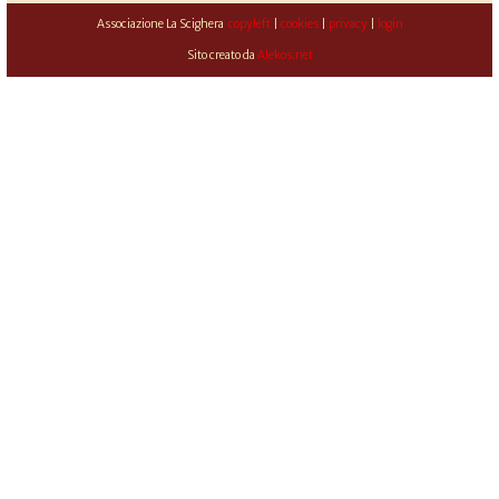
Associazione La Scighera
copyleft
|
cookies
|
privacy
|
login
Sito creato da
Alekos.net