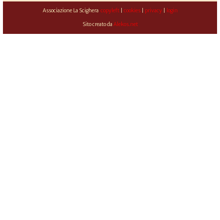
Associazione La Scighera
copyleft
|
cookies
|
privacy
|
login
Sito creato da
Alekos.net