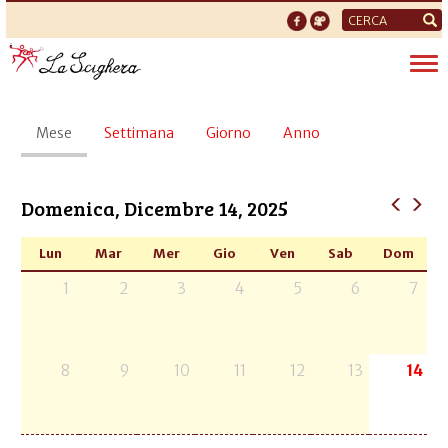
Form
di
Tog
ricerca
nav
Schede
Mese
(scheda
Settimana
Giorno
Anno
primarie
attiva)
Domenica, Dicembre 14, 2025
Lun
Mar
Mer
Gio
Ven
Sab
Dom
1
2
3
4
5
6
7
8
9
10
11
12
13
14