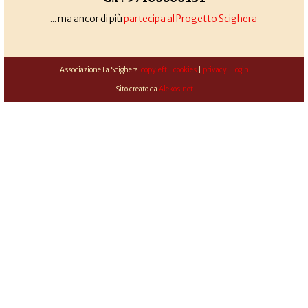
... ma ancor di più
partecipa al Progetto Scighera
Associazione La Scighera
copyleft
|
cookies
|
privacy
|
login
Sito creato da
Alekos.net