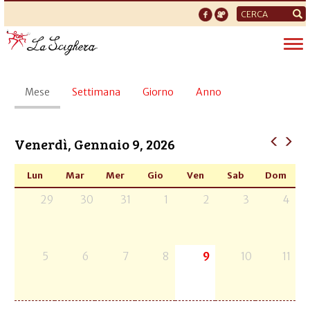
Form
di
Tog
ricerca
nav
Schede
Mese
(scheda
Settimana
Giorno
Anno
primarie
attiva)
Venerdì, Gennaio 9, 2026
Lun
Mar
Mer
Gio
Ven
Sab
Dom
29
30
31
1
2
3
4
5
6
7
8
9
10
11