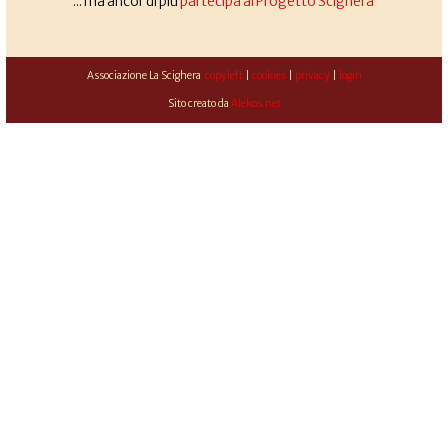
... ma ancor di più
partecipa al Progetto Scighera
Associazione La Scighera
copyleft
|
cookies
|
privacy
|
login
Sito creato da
Alekos.net