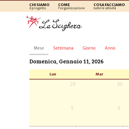
CHI SIAMO
COME
COSA FACCIAMO
il progetto
l'organizzazione
tutte le attività
Schede
Mese
(scheda
Settimana
Giorno
Anno
primarie
attiva)
Domenica, Gennaio 11, 2026
Lun
Mar
29
30
5
6