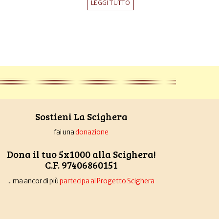
LEGGI TUTTO
Sostieni La Scighera
fai una
donazione
Dona il tuo 5x1000 alla Scighera!
C.F. 97406860151
... ma ancor di più
partecipa al Progetto Scighera