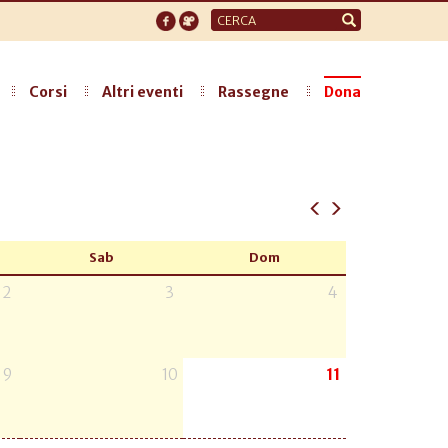
Form
di
ricerca
Corsi
Altri eventi
Rassegne
Dona
Sab
Dom
2
3
4
9
10
11