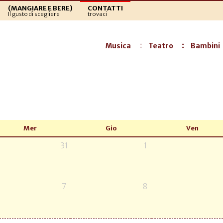
(MANGIARE E BERE)
CONTATTI
Il gusto di scegliere
trovaci
Musica
Teatro
Bambini
Mer
Gio
Ven
31
1
7
8