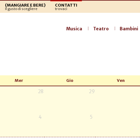
(MANGIARE E BERE)
CONTATTI
Il gusto di scegliere
trovaci
Musica
Teatro
Bambini
Mer
Gio
Ven
28
29
4
5