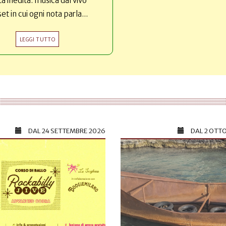
ta inedita: musica dal vivo
set in cui ogni nota parla...
LEGGI TUTTO
DAL
24 SETTEMBRE 2026
DAL
2 OTT