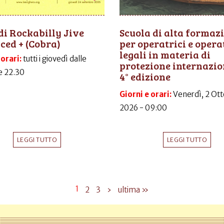
di Rockabilly Jive
Scuola di alta formaz
ed + (Cobra)
per operatrici e opera
legali in materia di
 orari:
tutti i giovedì dalle
protezione internazio
le 22.30
4° edizione
Giorni e orari:
Venerdì, 2 Ott
2026 - 09:00
LEGGI TUTTO
LEGGI TUTTO
1
2
3
›
ultima »