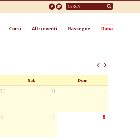
Form
di
ricerca
Corsi
Altri eventi
Rassegne
Dona
Sab
Dom
30
31
1
6
7
8