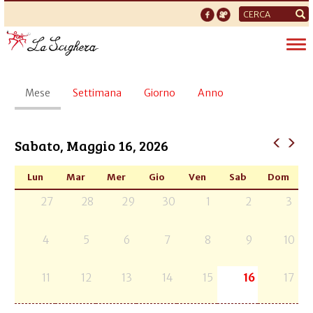
Form
di
Tog
ricerca
nav
Schede
Mese
(scheda
Settimana
Giorno
Anno
primarie
attiva)
Sabato, Maggio 16, 2026
Lun
Mar
Mer
Gio
Ven
Sab
Dom
27
28
29
30
1
2
3
4
5
6
7
8
9
10
11
12
13
14
15
16
17