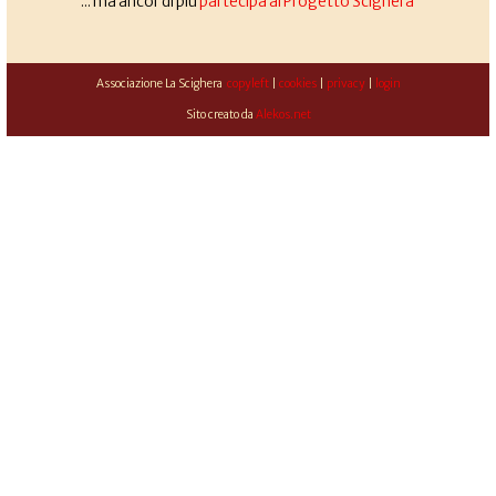
... ma ancor di più
partecipa al Progetto Scighera
Associazione La Scighera
copyleft
|
cookies
|
privacy
|
login
Sito creato da
Alekos.net