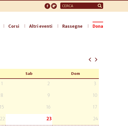
Form
di
ricerca
Corsi
Altri eventi
Rassegne
Dona
Sab
Dom
1
2
3
8
9
10
15
16
17
22
23
24