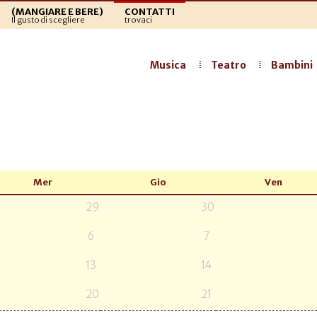
(MANGIARE E BERE)
CONTATTI
Il gusto di scegliere
trovaci
Musica
Teatro
Bambini
Mer
Gio
Ven
29
30
6
7
13
14
20
21