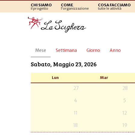
CHI SIAMO
COME
COSA FACCIAMO
il progetto
l'organizzazione
tutte le attività
Schede
Mese
(scheda
Settimana
Giorno
Anno
primarie
attiva)
Sabato, Maggio 23, 2026
Lun
Mar
27
28
4
5
11
12
18
19