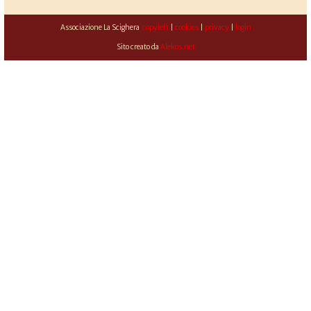
Associazione La Scighera
copyleft
|
cookies
|
privacy
|
login
Sito creato da
Alekos.net