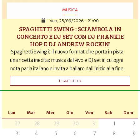
MUSICA
Ven, 25/09/2026 - 21:00
SPAGHETTI SWING : SCIAMBOLA IN
CONCERTO E DJ SET CON DJ FRANKIE
HOP E DJ ANDREW ROCKIN'
Spaghetti Swing è il nuovo format che porta in pista
una ricetta inedita: musica dal vivo e DJ set in cui ogni
nota parla italiano e invita a ballare dall’inizio alla fine.
LEGGI TUTTO
Lun
Mar
Mer
Gio
Ven
Sab
Dom
27
28
29
30
31
1
2
3
4
5
6
7
8
9