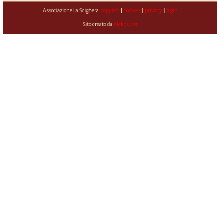
Associazione La Scighera
copyleft
|
cookies
|
privacy
|
login
Sito creato da
Alekos.net