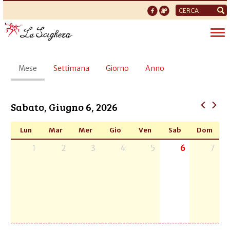
Form
di
Tog
ricerca
nav
Schede
Mese
(scheda
Settimana
Giorno
Anno
primarie
attiva)
Sabato, Giugno 6, 2026
Lun
Mar
Mer
Gio
Ven
Sab
Dom
1
2
3
4
5
6
7