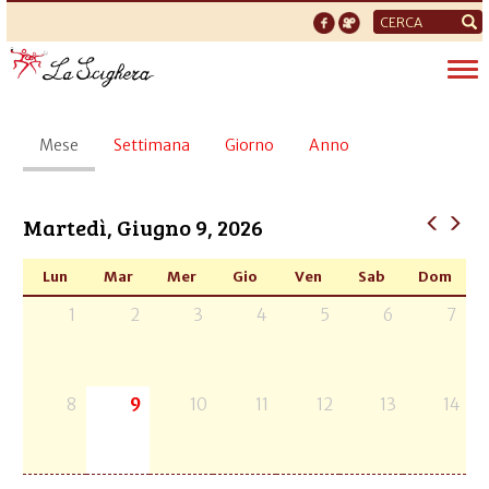
Form
di
Tog
ricerca
nav
Schede
Mese
(scheda
Settimana
Giorno
Anno
primarie
attiva)
Martedì, Giugno 9, 2026
Lun
Mar
Mer
Gio
Ven
Sab
Dom
1
2
3
4
5
6
7
8
9
10
11
12
13
14