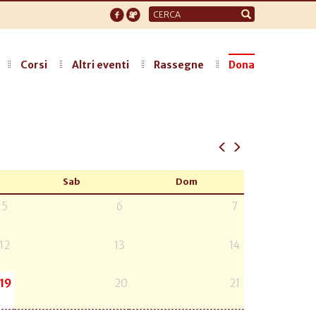
Form
di
ricerca
Corsi
Altri eventi
Rassegne
Dona
Sab
Dom
5
6
7
12
13
14
19
20
21