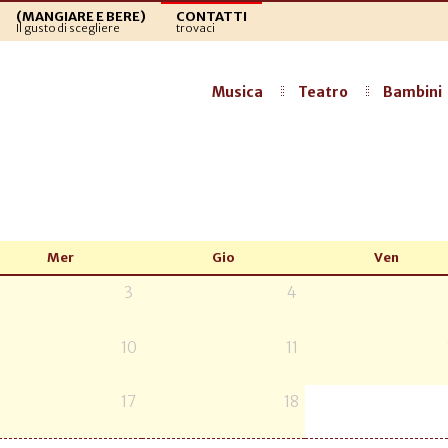
(MANGIARE E BERE)
CONTATTI
Il gusto di scegliere
trovaci
Musica
Teatro
Bambini
Mer
Gio
Ven
3
4
10
11
17
18