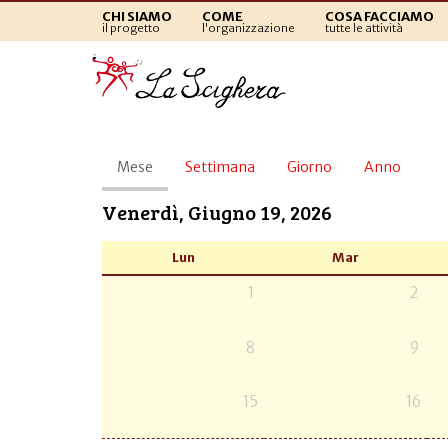
CHI SIAMO
COME
COSA FACCIAMO
il progetto
l'organizzazione
tutte le attività
Schede
Mese
(scheda
Settimana
Giorno
Anno
primarie
attiva)
Venerdì, Giugno 19, 2026
Lun
Mar
1
2
8
9
15
16