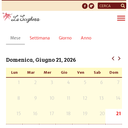
Form
di
Tog
ricerca
nav
Schede
Mese
(scheda
Settimana
Giorno
Anno
primarie
attiva)
Domenica, Giugno 21, 2026
Lun
Mar
Mer
Gio
Ven
Sab
Dom
1
2
3
4
5
6
7
8
9
10
11
12
13
14
15
16
17
18
19
20
21