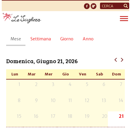
Form
di
Tog
ricerca
nav
Schede
Mese
(scheda
Settimana
Giorno
Anno
primarie
attiva)
Domenica, Giugno 21, 2026
Lun
Mar
Mer
Gio
Ven
Sab
Dom
1
2
3
4
5
6
7
8
9
10
11
12
13
14
15
16
17
18
19
20
21