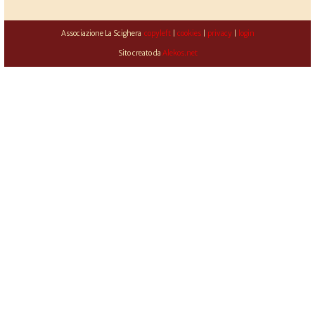
Associazione La Scighera
copyleft
|
cookies
|
privacy
|
login
Sito creato da
Alekos.net