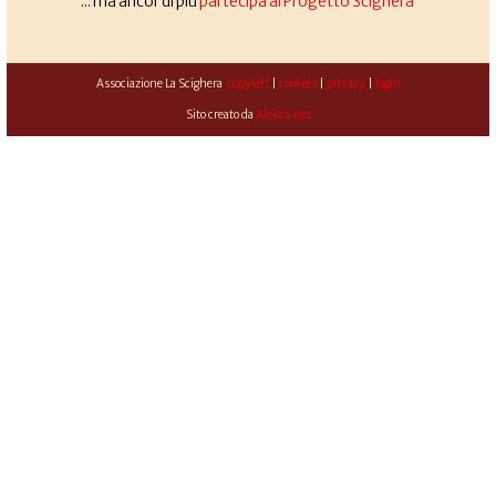
... ma ancor di più
partecipa al Progetto Scighera
Associazione La Scighera
copyleft
|
cookies
|
privacy
|
login
Sito creato da
Alekos.net