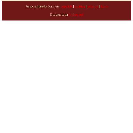
Associazione La Scighera
copyleft
|
cookies
|
privacy
|
login
Sito creato da
Alekos.net