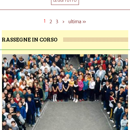
LEGGI TUTTO
1
2
3
›
ultima »
RASSEGNE IN CORSO