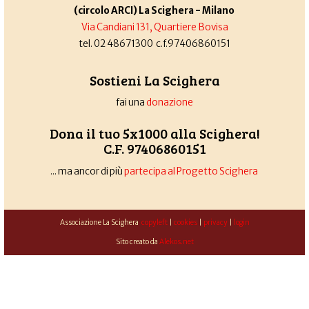
(circolo ARCI) La Scighera - Milano
Via Candiani 131, Quartiere Bovisa
tel. 02 48671300 c.f.97406860151
Sostieni La Scighera
fai una
donazione
Dona il tuo 5x1000 alla Scighera!
C.F. 97406860151
... ma ancor di più
partecipa al Progetto Scighera
Associazione La Scighera
copyleft
|
cookies
|
privacy
|
login
Sito creato da
Alekos.net