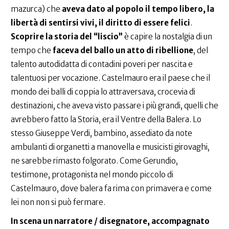
mazurca) che
aveva dato al popolo il tempo libero, la
libertà di sentirsi vivi, il diritto di essere felici
.
Scoprire la storia del “liscio”
è capire la nostalgia di un
tempo che
faceva del ballo un atto di ribellione
, del
talento autodidatta di contadini poveri per nascita e
talentuosi per vocazione. Castelmauro era il paese che il
mondo dei balli di coppia lo attraversava, crocevia di
destinazioni, che aveva visto passare i più grandi, quelli che
avrebbero fatto la Storia, era il Ventre della Balera. Lo
stesso Giuseppe Verdi, bambino, assediato da note
ambulanti di organetti a manovella e musicisti girovaghi,
ne sarebbe rimasto folgorato. Come Gerundio,
testimone, protagonista nel mondo piccolo di
Castelmauro, dove balera fa rima con primavera e come
lei non non si può fermare.
In scena un narratore / disegnatore, accompagnato