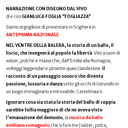
NARRAZIONE CON DISEGNO DAL VIVO
di e con
GIANLUCA FOGLIA “FOGLIAZZA”
Siamo orgogliose di presentare in Scighera in
ANTEPRIMA NAZIONALE
NEL VENTRE DELLA BALERA, la storia di un ballo, il
liscio, che insegnerà al popolo la libertà
. Vite a suon di
valzer, polche e mazurche, dall'Emilia alla Romagna,
volteggi leggendari e piroette quasi clandestine.
Il
racconto di un paesaggio sonoro che diventa
passione, lussuria e danza
sotto gli occhi di Gerundio in
un luogo immaginario e introvabile: Castelmauro.
Ignorare cosa sia stata la storia del ballo di coppia
sarebbe follia maggiore di chi ne aveva visto
l'emanazione del demonio
, la
musica da ballo
emiliano romagnolo
che si fa in tre (valzer, polca,