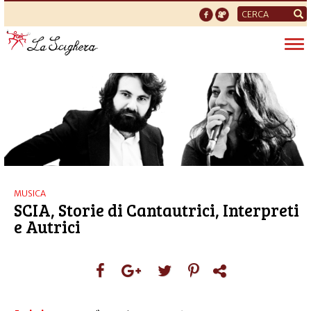
Form
di
Tog
ricerca
nav
MUSICA
SCIA, Storie di Cantautrici, Interpreti
e Autrici