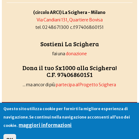
(circolo ARCI) La Scighera - Milano
Via Candiani 131, Quartiere Bovisa
tel. 02 48671300 c.f.97406860151
Sostieni La Scighera
fai una
donazione
Dona il tuo 5x1000 alla Scighera!
C.F. 97406860151
... ma ancor di più
partecipa al Progetto Scighera
Associazione La Scighera
copyleft
|
cookies
|
privacy
|
login
Questo sito utilizza cookie per fornirti la migliore esperienza di
Sito creato da
Alekos.net
navigazione.Se continui nella navigazione acconsenti all'uso dei
maggiori informazioni
cookie.