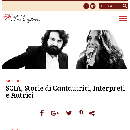
Form
di
Tog
ricerca
nav
MUSICA
SCIA, Storie di Cantautrici, Interpreti
e Autrici