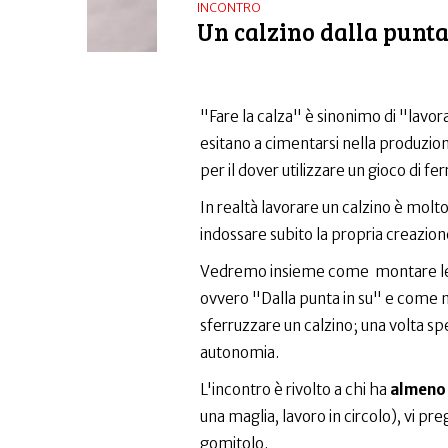
INCONTRO
Un calzino dalla punta
"Fare la calza" è sinonimo di "lavor
esitano a cimentarsi nella produzione
per il dover utilizzare un gioco di fer
In realtà lavorare un calzino è mol
indossare subito la propria creazion
Vedremo insieme come montare le ma
ovvero "Dalla punta in su" e come mod
sferruzzare un calzino; una volta s
autonomia.
L'incontro è rivolto a chi ha
almeno 
una maglia, lavoro in circolo), vi pre
gomitolo.