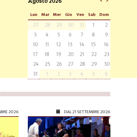
Agosto 2026
Lun
Mar
Mer
Gio
Ven
Sab
Dom
27
28
29
30
31
1
2
3
4
5
6
7
8
9
10
11
12
13
14
15
16
17
18
19
20
21
22
23
24
25
26
27
28
29
30
31
1
2
3
4
5
6
MBRE 2026
DAL
21 SETTEMBRE 2026