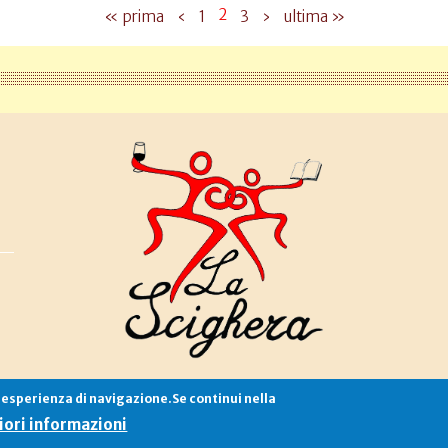
2
« prima
‹
1
3
›
ultima »
e esperienza di navigazione.Se continui nella
Associazione La Scighera
copyleft
|
cookies
|
privacy
|
login
ori informazioni
Sito creato da
Alekos.net