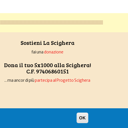
Sostieni La Scighera
fai una
donazione
Dona il tuo 5x1000 alla Scighera!
C.F. 97406860151
... ma ancor di più
partecipa al Progetto Scighera
OK