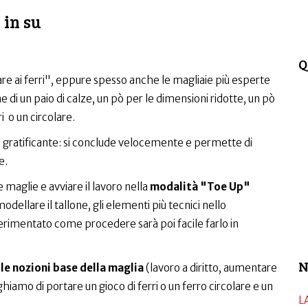
 in su
Q
are ai ferri", eppure spesso anche le magliaie più esperte
 di un paio di calze, un pò per le dimensioni ridotte, un pò
ri o un circolare.
to gratificante: si conclude velocemente e permette di
e.
glie e avviare il lavoro nella
modalità "Toe Up"
ellare il tallone, gli elementi più tecnici nello
perimentato come procedere sarà poi facile farlo in
N
le nozioni base della maglia
(lavoro a diritto, aumentare
ghiamo di portare un gioco di ferri o un ferro circolare e un
L