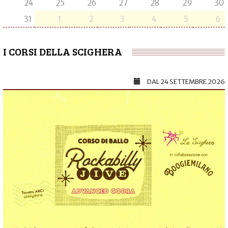
24
25
26
27
28
29
30
31
1
2
3
4
5
6
I CORSI DELLA SCIGHERA
DAL
24 SETTEMBRE 2026