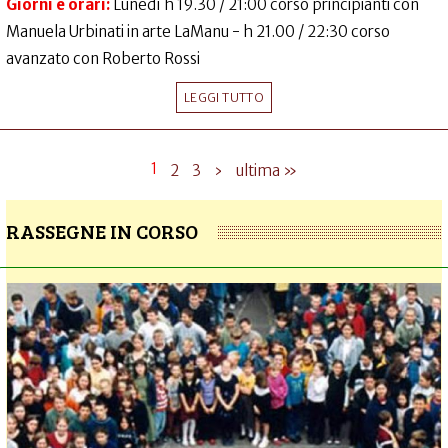
Giorni e orari:
Lunedì h 19.30 / 21:00 corso principianti con
Manuela Urbinati in arte LaManu - h 21.00 / 22:30 corso
avanzato con Roberto Rossi
LEGGI TUTTO
1
2
3
›
ultima »
RASSEGNE IN CORSO