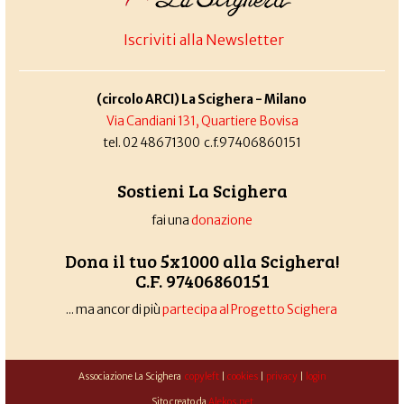
Iscriviti alla Newsletter
(circolo ARCI) La Scighera - Milano
Via Candiani 131, Quartiere Bovisa
tel. 02 48671300 c.f.97406860151
Sostieni La Scighera
fai una
donazione
Dona il tuo 5x1000 alla Scighera!
C.F. 97406860151
... ma ancor di più
partecipa al Progetto Scighera
Associazione La Scighera
copyleft
|
cookies
|
privacy
|
login
Sito creato da
Alekos.net