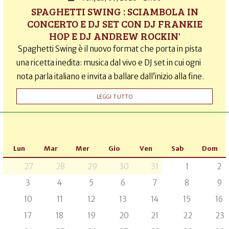
SPAGHETTI SWING : SCIAMBOLA IN
CONCERTO E DJ SET CON DJ FRANKIE
HOP E DJ ANDREW ROCKIN'
Spaghetti Swing è il nuovo format che porta in pista
una ricetta inedita: musica dal vivo e DJ set in cui ogni
nota parla italiano e invita a ballare dall’inizio alla fine.
LEGGI TUTTO
Lun
Mar
Mer
Gio
Ven
Sab
Dom
27
28
29
30
31
1
2
3
4
5
6
7
8
9
10
11
12
13
14
15
16
17
18
19
20
21
22
23