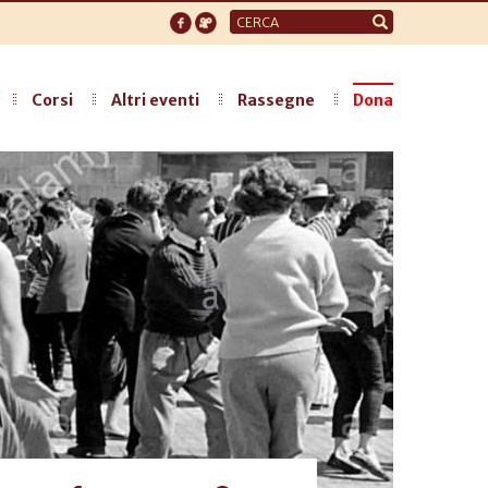
Form
di
ricerca
Corsi
Altri eventi
Rassegne
Dona