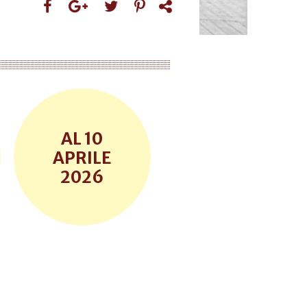
10
APRILE
2026