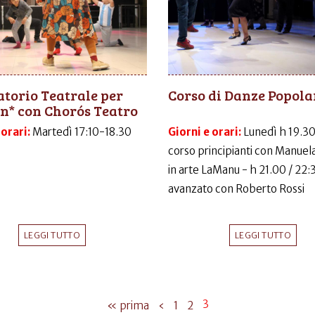
torio Teatrale per
Corso di Danze Popola
n* con Chorós Teatro
 orari:
Martedì 17:10-18.30
Giorni e orari:
Lunedì h 19.30
corso principianti con Manuela
in arte LaManu - h 21.00 / 22:
avanzato con Roberto Rossi
LEGGI TUTTO
LEGGI TUTTO
3
« prima
‹
1
2