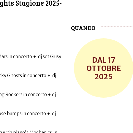
ghts Stagione 2025-
QUANDO
rs in concerto + dj set Giusy
17
OTTOBRE
2025
ky Ghosts in concerto + dj
g Rockers in concerto + dj
se bumps in concerto + dj
m with plane's Mechanics in