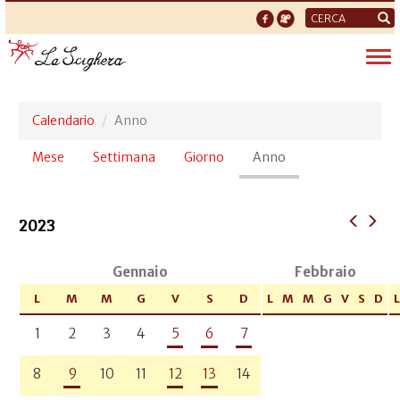
Form
di
Tog
ricerca
nav
Calendario
Anno
Schede
Mese
Settimana
Giorno
Anno
(scheda
primarie
attiva)
2023
Gennaio
Febbraio
L
M
M
G
V
S
D
L
M
M
G
V
S
D
L
1
2
3
4
5
6
7
8
9
10
11
12
13
14