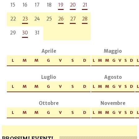
15
16
17
18
19
20
21
22
23
24
25
26
27
28
29
30
31
Aprile
Maggio
L
M
M
G
V
S
D
L
M
M
G
V
S
D
L
Luglio
Agosto
L
M
M
G
V
S
D
L
M
M
G
V
S
D
L
Ottobre
Novembre
L
M
M
G
V
S
D
L
M
M
G
V
S
D
L
PROSSIMI EVENTI