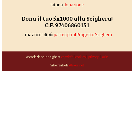
fai una
donazione
Dona il tuo 5x1000 alla Scighera!
C.F. 97406860151
... ma ancor di più
partecipa al Progetto Scighera
Associazione La Scighera
copyleft
|
cookies
|
privacy
|
login
Sito creato da
Alekos.net