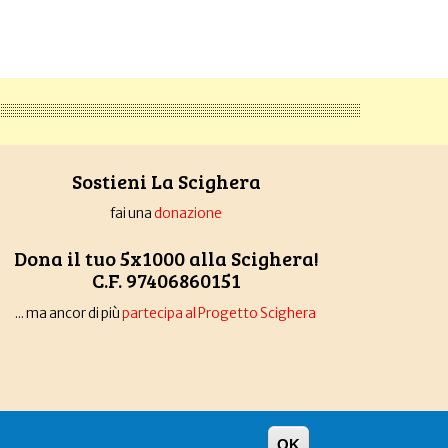
Sostieni La Scighera
fai una
donazione
Dona il tuo 5x1000 alla Scighera!
C.F. 97406860151
... ma ancor di più
partecipa al Progetto Scighera
OK