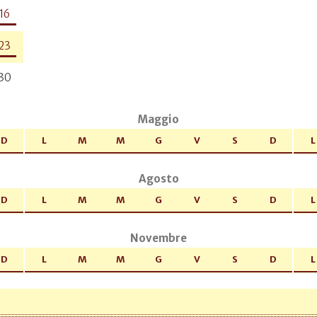
16
23
30
Maggio
D
L
M
M
G
V
S
D
L
Agosto
D
L
M
M
G
V
S
D
L
Novembre
D
L
M
M
G
V
S
D
L