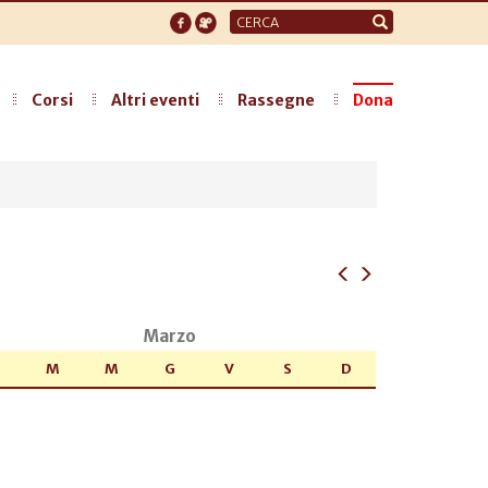
Form
di
ricerca
Corsi
Altri eventi
Rassegne
Dona
Marzo
M
M
G
V
S
D