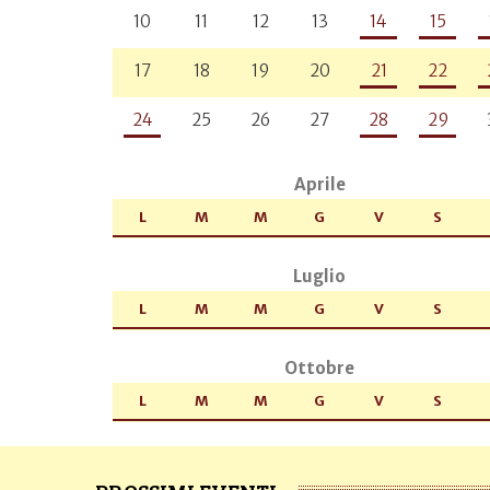
10
11
12
13
14
15
17
18
19
20
21
22
24
25
26
27
28
29
Aprile
L
M
M
G
V
S
Luglio
L
M
M
G
V
S
Ottobre
L
M
M
G
V
S