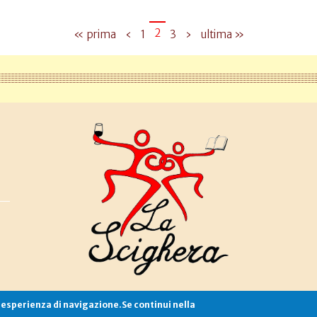
2
« prima
‹
1
3
›
ultima »
e esperienza di navigazione.Se continui nella
Associazione La Scighera
copyleft
|
cookies
|
privacy
|
login