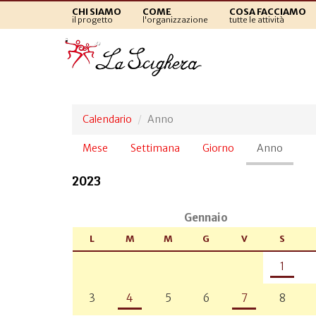
CHI SIAMO
COME
COSA FACCIAMO
il progetto
l'organizzazione
tutte le attività
Calendario
Anno
Schede
Mese
Settimana
Giorno
Anno
(sched
primarie
attiva)
2023
Gennaio
L
M
M
G
V
S
1
3
4
5
6
7
8