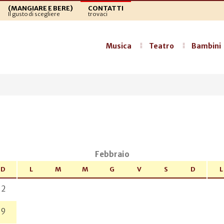
(MANGIARE E BERE)
CONTATTI
Il gusto di scegliere
trovaci
Musica
Teatro
Bambini
a
Febbraio
D
L
M
M
G
V
S
D
L
2
9