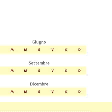
Giugno
M
M
G
V
S
D
Settembre
M
M
G
V
S
D
Dicembre
M
M
G
V
S
D