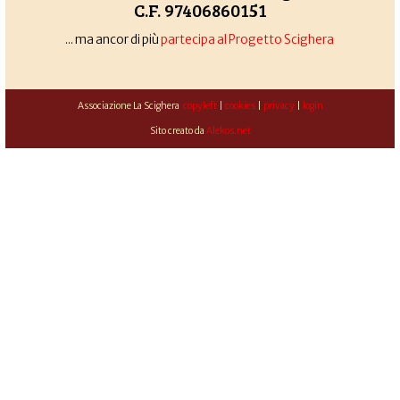
C.F. 97406860151
... ma ancor di più
partecipa al Progetto Scighera
Associazione La Scighera
copyleft
|
cookies
|
privacy
|
login
Sito creato da
Alekos.net