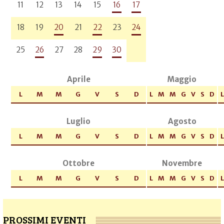
11
12
13
14
15
16
17
18
19
20
21
22
23
24
25
26
27
28
29
30
Aprile
Maggio
L
M
M
G
V
S
D
L
M
M
G
V
S
D
L
Luglio
Agosto
L
M
M
G
V
S
D
L
M
M
G
V
S
D
L
Ottobre
Novembre
L
M
M
G
V
S
D
L
M
M
G
V
S
D
L
PROSSIMI EVENTI