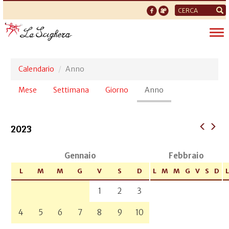
Form
di
Tog
ricerca
nav
Calendario
Anno
Schede
Mese
Settimana
Giorno
Anno
(scheda
primarie
attiva)
2023
Gennaio
Febbraio
L
M
M
G
V
S
D
L
M
M
G
V
S
D
L
1
2
3
4
5
6
7
8
9
10