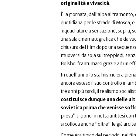
originalità e vivacità
.
È la giornata, dall'alba al tramonto,
quotidiana per le strade di Mosca, e 
inquadrature a sensazione, sopra, sotto
una sala cinematografica che da vuota
chiusura del film dopo una sequenza
muoversi da sola sul treppiedi, senz
Bolshoi frantumarsi grazie ad un eff
In quell'anno lo stalinismo era pie
ancora esteso il suo controllo in ambi
tre anni più tardi, il realismo social
costituisce dunque una delle ul
sovietica prima che venisse soff
presa" si pone in netta antitesi co
si colloca anche "oltre" le già ardit
Come era tipico del periodo, nel fil