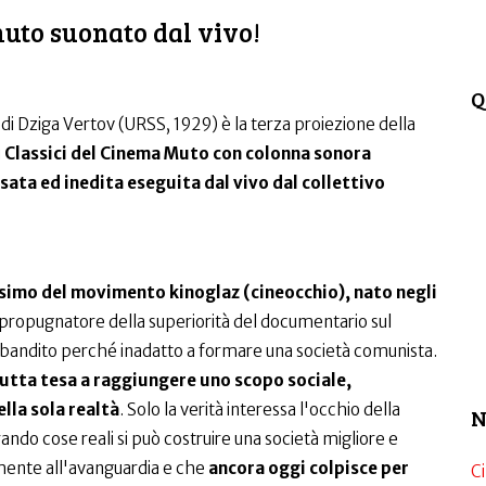
muto suonato dal vivo!
Q
a
di Dziga Vertov (URSS, 1929) è la terza proiezione della
i
Classici del Cinema Muto con colonna sonora
ata ed inedita eseguita dal vivo dal collettivo
ssimo del movimento kinoglaz (cineocchio), nato negli
e propugnatore della superiorità del documentario sul
 bandito perché inadatto a formare una società comunista.
utta tesa a raggiungere uno scopo sociale,
lla sola realtà
. Solo la verità interessa l'occhio della
N
ndo cose reali si può costruire una società migliore e
amente all'avanguardia e che
ancora oggi colpisce per
C