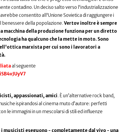
te contadino. Un deciso salto verso l'industrializzazione
avrebbe consentito all'Unione Sovietica di raggiungere i
el benessere della popolazione.
Vertov inoltre è sempre
la macchina della produzione funziona per un diretto
ecnologia ha qualcuno che la mette in moto. Sono
ell'ottica marxista per cui sono i lavoratori a
tà.
liata
al seguente
iSB4vJUyV7
icisti, appassionati, amici
. È un’alternative rock band,
musiche ispirandosi al cinema muto d’autore: perfetti
le immagini in un mescolarsi di stili ed influenze
m e i musicisti eseguono - completamente dal vivo - una