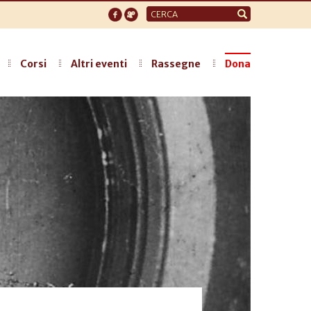
Form
di
ricerca
Corsi
Altri eventi
Rassegne
Dona