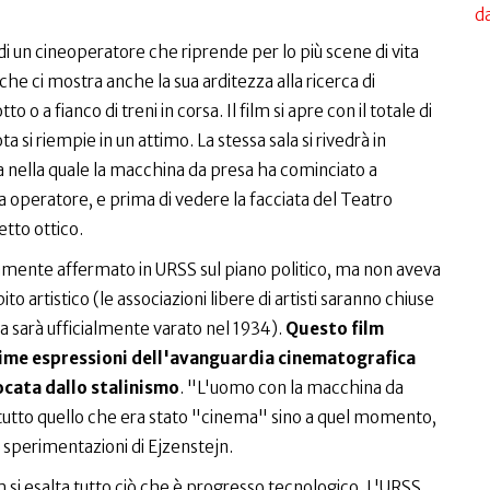
da
 di un cineoperatore che riprende per lo più scene di vita
che ci mostra anche la sua arditezza alla ricerca di
 o a fianco di treni in corsa. Il film si apre con il totale di
 si riempie in un attimo. La stessa sala si rivedrà in
 nella quale la macchina da presa ha cominciato a
a operatore, e prima di vedere la facciata del Teatro
etto ottico.
namente affermato in URSS sul piano politico, ma non aveva
to artistico (le associazioni libere di artisti saranno chiuse
ista sarà ufficialmente varato nel 1934).
Questo film
time espressioni dell'avanguardia cinematografica
ocata dallo stalinismo
. "L'uomo con la macchina da
n tutto quello che era stato "cinema" sino a quel momento,
e sperimentazioni di Ejzenstejn.
m si esalta tutto ciò che è progresso tecnologico. L'URSS