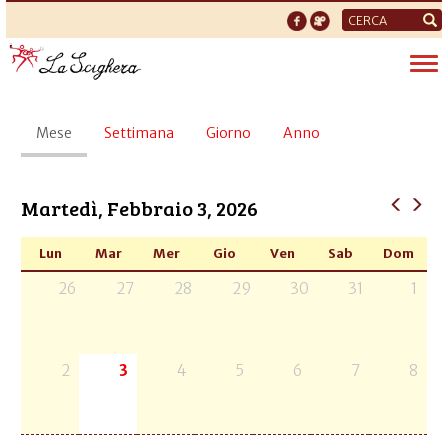
Form
di
Tog
ricerca
nav
Schede
Mese
(scheda
Settimana
Giorno
Anno
primarie
attiva)
Martedì, Febbraio 3, 2026
Lun
Mar
Mer
Gio
Ven
Sab
Dom
26
27
28
29
30
31
1
2
3
4
5
6
7
8