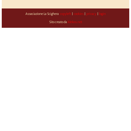
Associazione La Scighera
copyleft
|
cookies
|
privacy
|
login
Sito creato da
Alekos.net