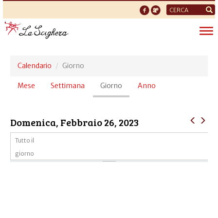
Form
di
Tog
ricerca
nav
Calendario
Giorno
Schede
Mese
Settimana
Giorno
(scheda
Anno
primarie
attiva)
Domenica, Febbraio 26, 2023
Tutto il
giorno