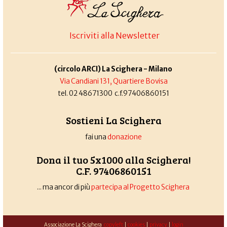
Iscriviti alla Newsletter
(circolo ARCI) La Scighera - Milano
Via Candiani 131, Quartiere Bovisa
tel. 02 48671300 c.f.97406860151
Sostieni La Scighera
fai una
donazione
Dona il tuo 5x1000 alla Scighera!
C.F. 97406860151
... ma ancor di più
partecipa al Progetto Scighera
Associazione La Scighera
copyleft
|
cookies
|
privacy
|
login