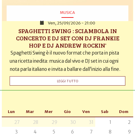
MUSICA
Ven, 25/09/2026 - 21:00
SPAGHETTI SWING : SCIAMBOLA IN
CONCERTO E DJ SET CON DJ FRANKIE
HOP E DJ ANDREW ROCKIN'
Spaghetti Swing è il nuovo format che porta in pista
una ricetta inedita: musica dal vivo e DJ set in cui ogni
nota parla italiano e invita a ballare dall’inizio alla fine.
LEGGI TUTTO
Lun
Mar
Mer
Gio
Ven
Sab
Dom
27
28
29
30
31
1
2
3
4
5
6
7
8
9