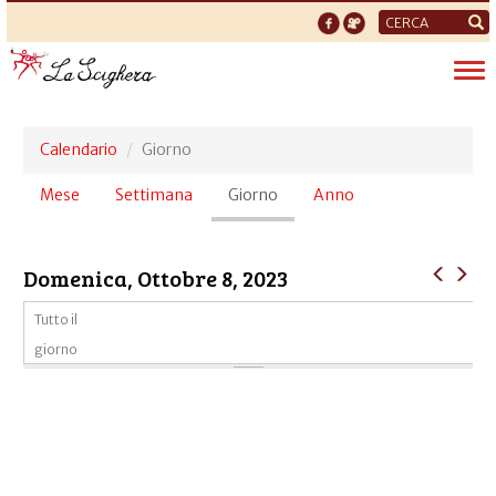
Form
di
Tog
ricerca
nav
Calendario
Giorno
Schede
Mese
Settimana
Giorno
(scheda
Anno
primarie
attiva)
Domenica, Ottobre 8, 2023
Tutto il
giorno