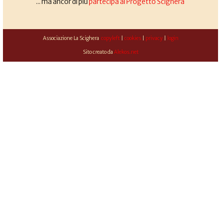
... ma ancor di più
partecipa al Progetto Scighera
Associazione La Scighera
copyleft
|
cookies
|
privacy
|
login
Sito creato da
Alekos.net