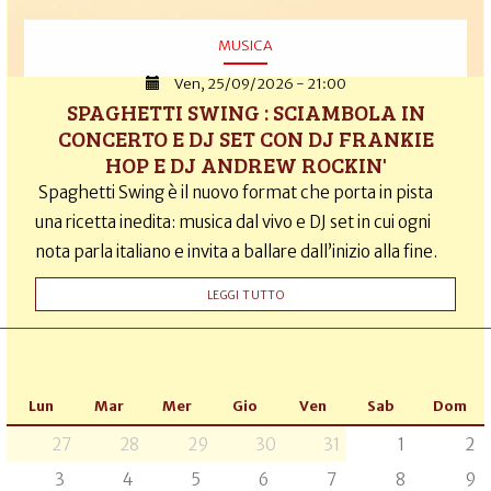
MUSICA
Ven, 25/09/2026 - 21:00
SPAGHETTI SWING : SCIAMBOLA IN
CONCERTO E DJ SET CON DJ FRANKIE
HOP E DJ ANDREW ROCKIN'
Spaghetti Swing è il nuovo format che porta in pista
una ricetta inedita: musica dal vivo e DJ set in cui ogni
nota parla italiano e invita a ballare dall’inizio alla fine.
LEGGI TUTTO
Lun
Mar
Mer
Gio
Ven
Sab
Dom
27
28
29
30
31
1
2
3
4
5
6
7
8
9