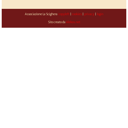
Associazione La Scighera
copyleft
|
cookies
|
privacy
|
login
Sito creato da
Alekos.net