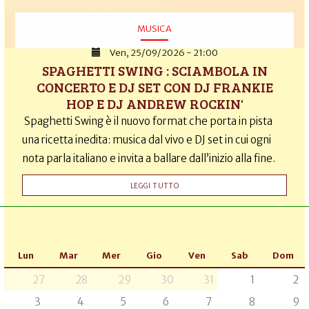
MUSICA
Ven, 25/09/2026 - 21:00
SPAGHETTI SWING : SCIAMBOLA IN
CONCERTO E DJ SET CON DJ FRANKIE
HOP E DJ ANDREW ROCKIN'
Spaghetti Swing è il nuovo format che porta in pista
una ricetta inedita: musica dal vivo e DJ set in cui ogni
nota parla italiano e invita a ballare dall’inizio alla fine.
LEGGI TUTTO
Lun
Mar
Mer
Gio
Ven
Sab
Dom
27
28
29
30
31
1
2
3
4
5
6
7
8
9