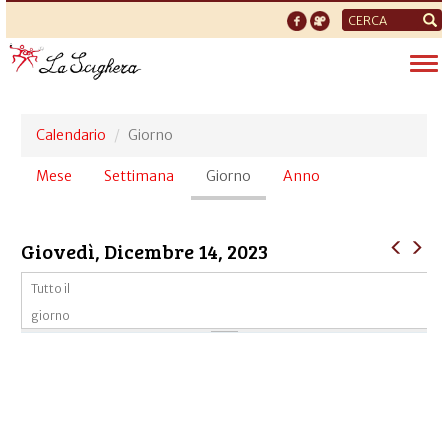
Form
di
Tog
ricerca
nav
Calendario
Giorno
Schede
Mese
Settimana
Giorno
(scheda
Anno
primarie
attiva)
Giovedì, Dicembre 14, 2023
Tutto il
giorno