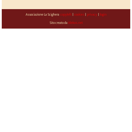
Associazione La Scighera
copyleft
|
cookies
|
privacy
|
login
Sito creato da
Alekos.net