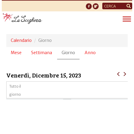
Form
di
Tog
ricerca
nav
Calendario
Giorno
Schede
Mese
Settimana
Giorno
(scheda
Anno
primarie
attiva)
Venerdì, Dicembre 15, 2023
Tutto il
giorno