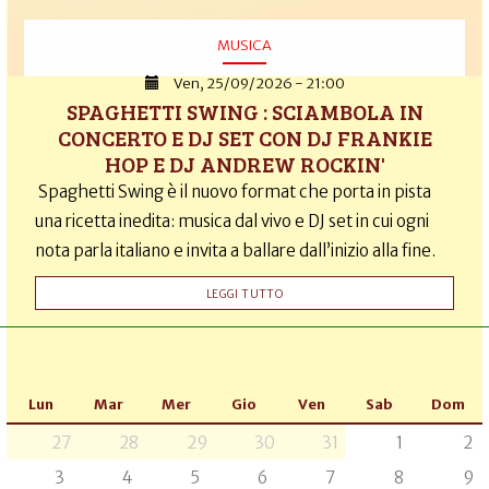
MUSICA
Ven, 25/09/2026 - 21:00
SPAGHETTI SWING : SCIAMBOLA IN
CONCERTO E DJ SET CON DJ FRANKIE
HOP E DJ ANDREW ROCKIN'
Spaghetti Swing è il nuovo format che porta in pista
una ricetta inedita: musica dal vivo e DJ set in cui ogni
nota parla italiano e invita a ballare dall’inizio alla fine.
LEGGI TUTTO
Lun
Mar
Mer
Gio
Ven
Sab
Dom
27
28
29
30
31
1
2
3
4
5
6
7
8
9