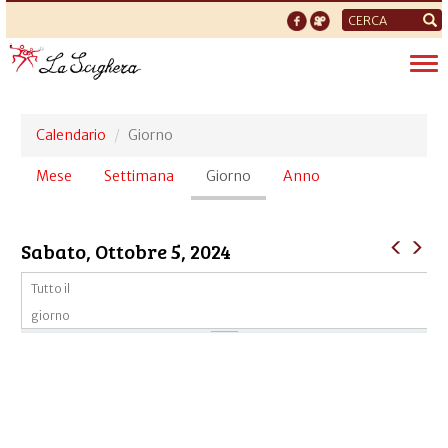
Form
di
Tog
ricerca
nav
Calendario
Giorno
Schede
Mese
Settimana
Giorno
(scheda
Anno
primarie
attiva)
Sabato, Ottobre 5, 2024
Tutto il
giorno