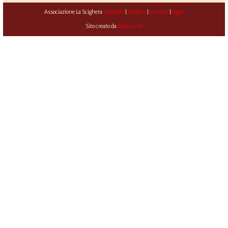
Associazione La Scighera
copyleft
|
cookies
|
privacy
|
login
Sito creato da
Alekos.net