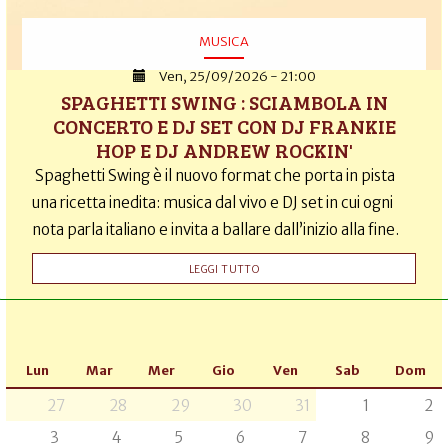
MUSICA
Ven, 25/09/2026 - 21:00
SPAGHETTI SWING : SCIAMBOLA IN
CONCERTO E DJ SET CON DJ FRANKIE
HOP E DJ ANDREW ROCKIN'
Spaghetti Swing è il nuovo format che porta in pista
una ricetta inedita: musica dal vivo e DJ set in cui ogni
nota parla italiano e invita a ballare dall’inizio alla fine.
LEGGI TUTTO
Lun
Mar
Mer
Gio
Ven
Sab
Dom
27
28
29
30
31
1
2
3
4
5
6
7
8
9