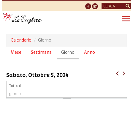
Form
di
Tog
ricerca
nav
Calendario
Giorno
Schede
Mese
Settimana
Giorno
(scheda
Anno
primarie
attiva)
Sabato, Ottobre 5, 2024
Tutto il
giorno