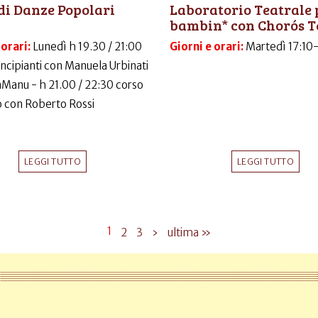
di Danze Popolari
Laboratorio Teatrale 
bambin* con Chorós T
 orari:
Lunedì h 19.30 / 21:00
Giorni e orari:
Martedì 17:10
incipianti con Manuela Urbinati
LaManu - h 21.00 / 22:30 corso
 con Roberto Rossi
LEGGI TUTTO
LEGGI TUTTO
1
2
3
›
ultima »