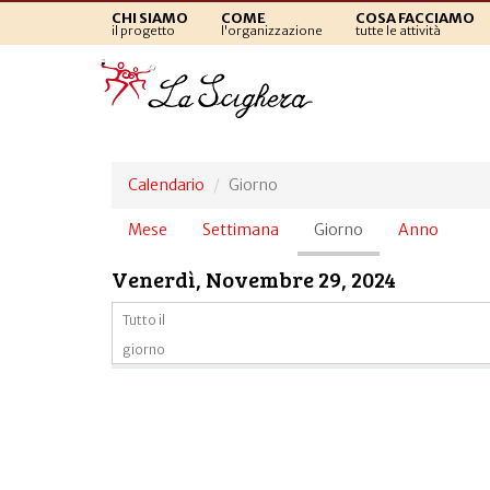
CHI SIAMO
COME
COSA FACCIAMO
il progetto
l'organizzazione
tutte le attività
Calendario
Giorno
Schede
Mese
Settimana
Giorno
(scheda
Anno
primarie
attiva)
Venerdì, Novembre 29, 2024
Tutto il
giorno