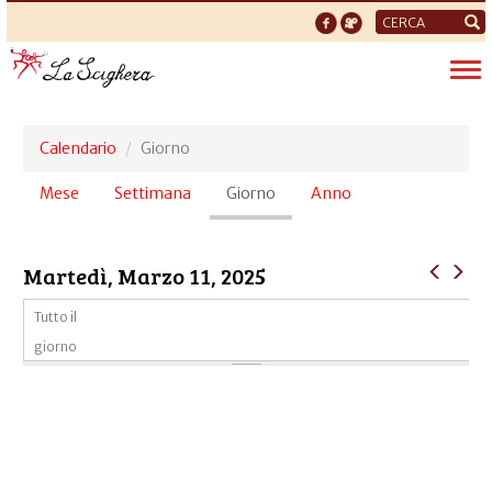
Form
di
Tog
ricerca
nav
Calendario
Giorno
Schede
Mese
Settimana
Giorno
(scheda
Anno
primarie
attiva)
Martedì, Marzo 11, 2025
Tutto il
giorno