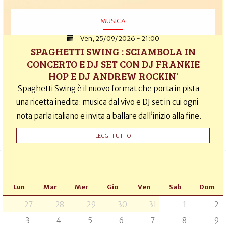
MUSICA
Ven, 25/09/2026 - 21:00
SPAGHETTI SWING : SCIAMBOLA IN
CONCERTO E DJ SET CON DJ FRANKIE
HOP E DJ ANDREW ROCKIN'
Spaghetti Swing è il nuovo format che porta in pista
una ricetta inedita: musica dal vivo e DJ set in cui ogni
nota parla italiano e invita a ballare dall’inizio alla fine.
LEGGI TUTTO
Lun
Mar
Mer
Gio
Ven
Sab
Dom
27
28
29
30
31
1
2
3
4
5
6
7
8
9