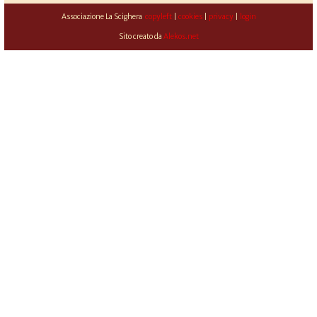
Associazione La Scighera
copyleft
|
cookies
|
privacy
|
login
Sito creato da
Alekos.net