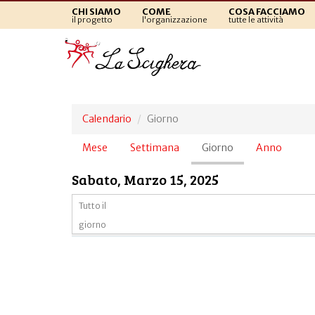
CHI SIAMO
COME
COSA FACCIAMO
il progetto
l'organizzazione
tutte le attività
Calendario
Giorno
Schede
Mese
Settimana
Giorno
(scheda
Anno
primarie
attiva)
Sabato, Marzo 15, 2025
Tutto il
giorno