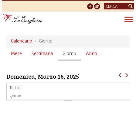
Form
di
Tog
ricerca
nav
Calendario
Giorno
Schede
Mese
Settimana
Giorno
(scheda
Anno
primarie
attiva)
Domenica, Marzo 16, 2025
Tutto il
giorno