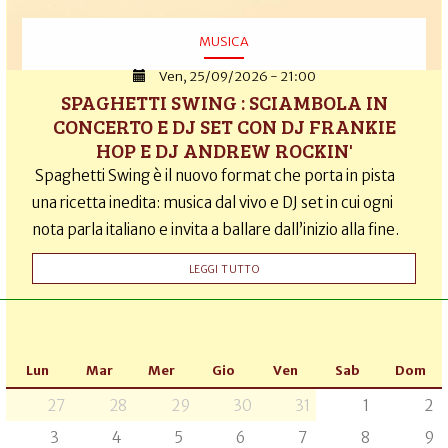
MUSICA
Ven, 25/09/2026 - 21:00
SPAGHETTI SWING : SCIAMBOLA IN
CONCERTO E DJ SET CON DJ FRANKIE
HOP E DJ ANDREW ROCKIN'
Spaghetti Swing è il nuovo format che porta in pista
una ricetta inedita: musica dal vivo e DJ set in cui ogni
nota parla italiano e invita a ballare dall’inizio alla fine.
LEGGI TUTTO
Lun
Mar
Mer
Gio
Ven
Sab
Dom
27
28
29
30
31
1
2
3
4
5
6
7
8
9