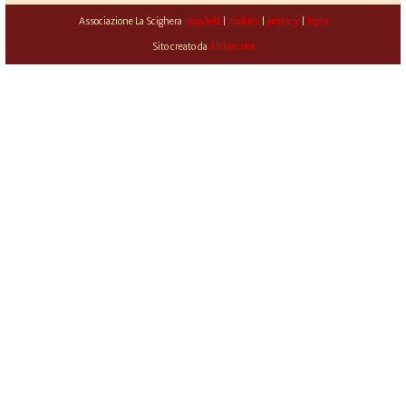
Associazione La Scighera
copyleft
|
cookies
|
privacy
|
login
Sito creato da
Alekos.net