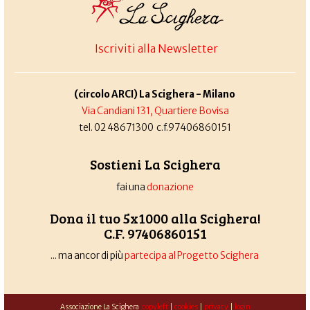
Iscriviti alla Newsletter
(circolo ARCI) La Scighera - Milano
Via Candiani 131, Quartiere Bovisa
tel. 02 48671300 c.f.97406860151
Sostieni La Scighera
fai una
donazione
Dona il tuo 5x1000 alla Scighera!
C.F. 97406860151
... ma ancor di più
partecipa al Progetto Scighera
Associazione La Scighera
copyleft
|
cookies
|
privacy
|
login