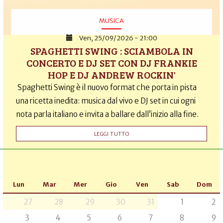
MUSICA
Ven, 25/09/2026 - 21:00
SPAGHETTI SWING : SCIAMBOLA IN
CONCERTO E DJ SET CON DJ FRANKIE
HOP E DJ ANDREW ROCKIN'
Spaghetti Swing è il nuovo format che porta in pista
una ricetta inedita: musica dal vivo e DJ set in cui ogni
nota parla italiano e invita a ballare dall’inizio alla fine.
LEGGI TUTTO
Lun
Mar
Mer
Gio
Ven
Sab
Dom
27
28
29
30
31
1
2
3
4
5
6
7
8
9