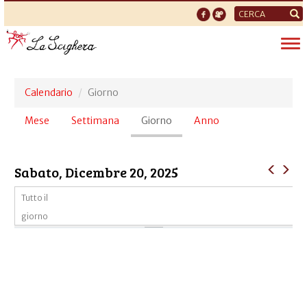
Form
di
Tog
ricerca
nav
Calendario
Giorno
Schede
Mese
Settimana
Giorno
(scheda
Anno
primarie
attiva)
Sabato, Dicembre 20, 2025
Tutto il
giorno