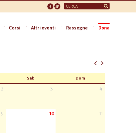
Form
di
ricerca
Corsi
Altri eventi
Rassegne
Dona
Sab
Dom
2
3
4
9
10
11