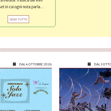
ta inedita: musica dal vivo
set in cui ogni nota parla...
LEGGI TUTTO
DAL
4 OTTOBRE 2026
DAL
3 OTT