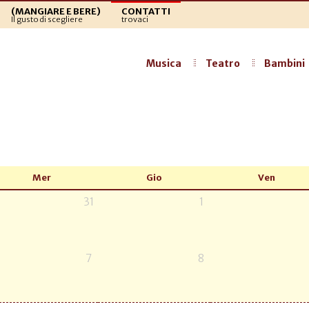
(MANGIARE E BERE)
CONTATTI
Il gusto di scegliere
trovaci
Musica
Teatro
Bambini
Mer
Gio
Ven
31
1
7
8