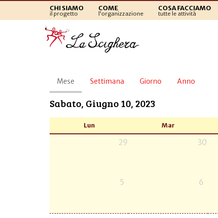
CHI SIAMO
COME
COSA FACCIAMO
il progetto
l'organizzazione
tutte le attività
Schede
Mese
(scheda
Settimana
Giorno
Anno
primarie
attiva)
Sabato, Giugno 10, 2023
Lun
Mar
29
30
5
6