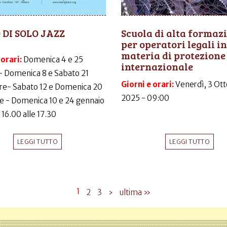
 DI SOLO JAZZ
Scuola di alta formaz
per operatori legali in
materia di protezione
 orari:
Domenica 4 e 25
internazionale
- Domenica 8 e Sabato 21
Giorni e orari:
Venerdì, 3 Ott
e- Sabato 12 e Domenica 20
2025 - 09:00
e - Domenica 10 e 24 gennaio
 16.00 alle 17.30
LEGGI TUTTO
LEGGI TUTTO
1
2
3
›
ultima »